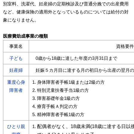
別室料、洗濯代、妊産婦の定期検診及び普通分娩での出産費用
など、健康保険の適用外となっているものについては給付の対
象になりません。
医療費助成事業の種類
事業名
資格要件
子ども
0歳から18歳に達した年度の3月31日まで
妊産婦
妊娠５カ月目に達する月の初日から出産の翌月の
重度心身
身体障害者手帳1級または2級の方
障害者
特別児童扶養手当1級の方
障害基礎年金1級の方
療育手帳Ａ判定の方
精神障害者手帳1級の方
ひとり親
配偶者がなく、18歳未満(18歳に達する日以