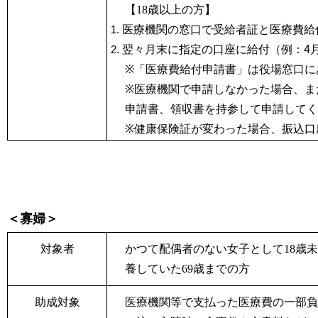
【18歳以上の方】
医療機関の窓口で受給者証と医療費給
翌々月末に指定の口座に給付（例：
4
※
「医療費給付申請書」は役場窓口に
※
医療機関で申請しなかった場合、ま
申請書、領収書を持参して申請してく
※
健康保険証が変わった場合、振込口
＜寡婦＞
対象者
かつて配偶者のない女子として18
歳未
養していた69
歳までの方
助成対象
医療機関等で支払った医療費の一部負