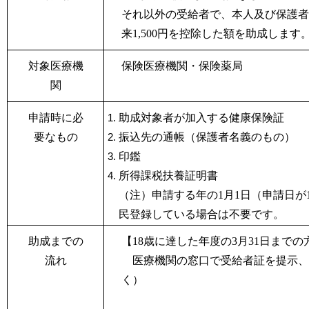
それ以外の受給者で、本人及び保護者が
来1,500
円を控除した額を助成します
対象医療機
保険医療機関・保険薬局
関
申請時に必
助成対象者が加入する健康保険証
要なもの
振込先の通帳（保護者名義のもの）
印鑑
所得課税扶養証明書
（注）申請する年の1
月1
日（申請日が
民登録している場合は不要です。
助成までの
【18歳に達した年度の3月31日までの
流れ
医療機関の窓口で受給者証を提示、
く）