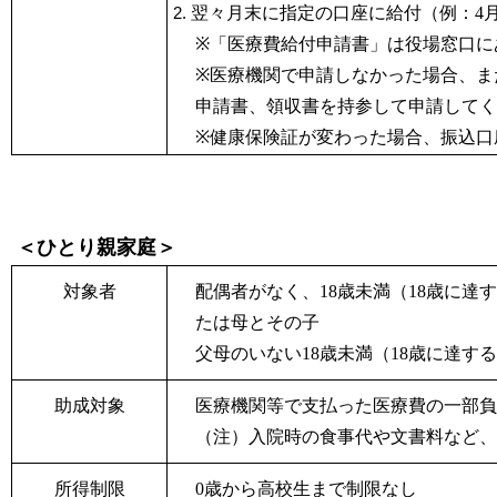
翌々月末に指定の口座に給付（例：4
※
「医療費給付申請書」は役場窓口に
※
医療機関で申請しなかった場合、ま
申請書、領収書を持参して申請してく
※
健康保険証が変わった場合、振込口
＜ひとり親家庭＞
対象者
配偶者がなく、18
歳未満（18
歳に達す
たは母とその子
父母のいない18
歳未満（18
歳に達する
助成対象
医療機関等で支払った医療費の一部負
（注）入院時の食事代や文書料など、
所得制限
0歳から高校生まで制限なし