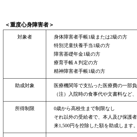
＜重度心身障害者＞
対象者
身体障害者手帳1
級または2
級の方
特別児童扶養手当1
級の方
障害基礎年金1
級の方
療育手帳Ａ判定の方
精神障害者手帳1級の方
助成対象
医療機関等で支払った医療費の一部負
（注）入院時の食事代や文書料など、
所得制限
0歳から高校生まで制限なし
それ以外の受給者で、本人及び保護者が
来1,500
円を控除した額を助成します