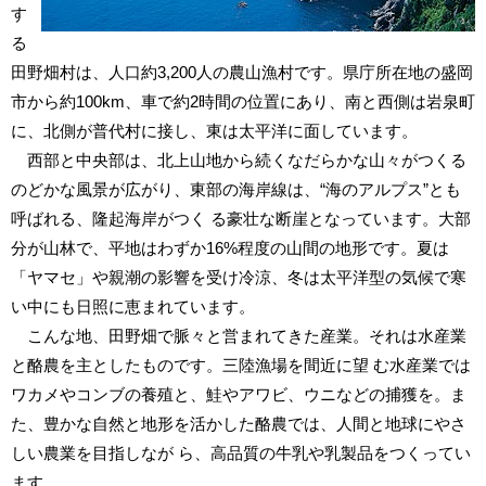
す
る
田野畑村は、人口約3,200人の農山漁村です。県庁所在地の盛岡
市から約100km、車で約2時間の位置にあり、南と西側は岩泉町
に、北側が普代村に接し、東は太平洋に面しています。
西部と中央部は、北上山地から続くなだらかな山々がつくる
のどかな風景が広がり、東部の海岸線は、“海のアルプス”とも
呼ばれる、隆起海岸がつく る豪壮な断崖となっています。大部
分が山林で、平地はわずか16%程度の山間の地形です。夏は
「ヤマセ」や親潮の影響を受け冷涼、冬は太平洋型の気候で寒
い中にも日照に恵まれています。
こんな地、田野畑で脈々と営まれてきた産業。それは水産業
と酪農を主としたものです。三陸漁場を間近に望 む水産業では
ワカメやコンブの養殖と、鮭やアワビ、ウニなどの捕獲を。ま
た、豊かな自然と地形を活かした酪農では、人間と地球にやさ
しい農業を目指しなが ら、高品質の牛乳や乳製品をつくってい
ます。