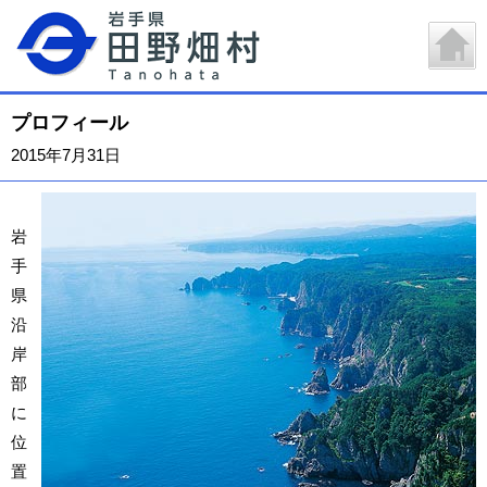
プロフィール
2015年7月31日
岩
手
県
沿
岸
部
に
位
置