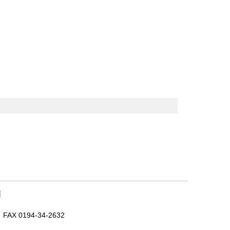
｜
X 0194-34-2632