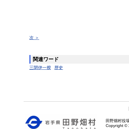
次 ＞
関連ワード
三閉伊一揆
歴史
田野畑村役場 〒
Copyright © 