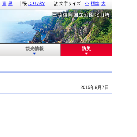
白
青
黒
ふりがな
文字サイズ
小
標準
大
観光情報
防災
2015年8月7日