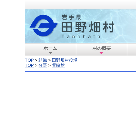
ホーム
村の概要
TOP
>
組織
>
田野畑村役場
TOP
>
分野
>
電映館