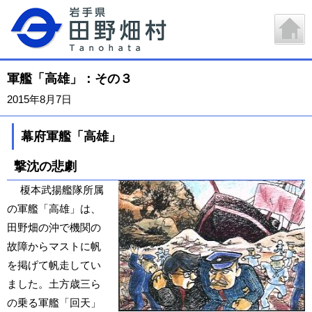
軍艦「高雄」：その３
2015年8月7日
幕府軍艦「高雄」
撃沈の悲劇
榎本武揚艦隊所属
の軍艦「高雄」は、
田野畑の沖で機関の
故障からマストに帆
を掲げて帆走してい
ました。土方歳三ら
の乗る軍艦「回天」