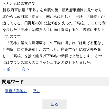
らとともに宮古湾で
新 政府軍旗艦「甲鉄」を奇襲の後、新政府軍艦隊に見つかり、
北からは政府軍「春日」、南からは同じく「甲鉄」「陽春」が
追ってくる。田野畑の沖で逃げ道を 失った「高雄」。そして意
を決した「高雄」は羅賀の浜に向け直進すると、岩礁に乗り上
げたのです。
「高雄」艦長古川節蔵はこの三艦に囲まれては逃げる術なし
と判断、自沈を決意したのでした。座礁すると総員退去を命
じ、「高雄」を捨て艦長以下96名の乗員は上陸します。その中
にはフランス軍人のコラッシュ少尉の姿もありました。
＜ 前
：
次 ＞
関連ワード
軍艦「高雄」
歴史
戻る