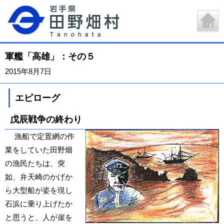
軍艦「高雄」：その５
2015年8月7日
エピローグ
戊辰戦争の終わり
漁船で定置網の作
業をしていた田野畑
の漁民たちは、突
如、弁天崎のかげか
ら大型船が姿を現し
石浜に乗り上げたか
と思うと、人が崖を