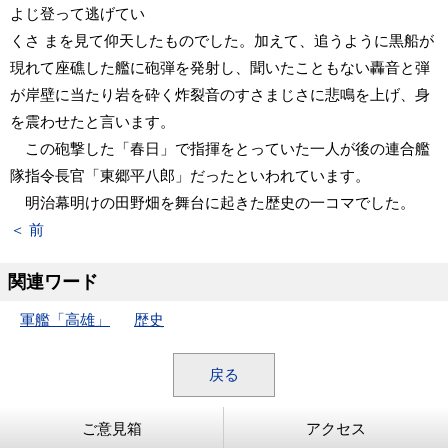
よじ登って逃げてい
くさ まを見て仰天したものでした。加えて、追うように黒船が
現れて座礁した艦に砲弾を発射し、聞いたこともない轟音と弾
が岸壁に当たり岩を砕く炸裂音のすさまじさに悲鳴を上げ、身
を震わせたと言います。
この砲撃した「春日」で指揮をとっていた一人が後の連合艦
隊指令長官「東郷平八郎」だったといわれています。
明治幕明けの田野畑を舞台に起きた歴史の一コマでした。
＜ 前
関連ワード
軍艦「高雄」
歴史
戻る
ご意見箱
アクセス