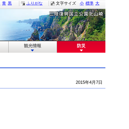
白
青
黒
ふりがな
文字サイズ
小
標準
大
観光情報
防災
2015年4月7日