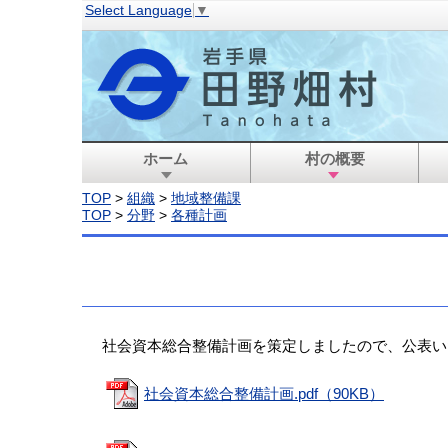
Select Language
▼
ホーム
村の概要
TOP
>
組織
>
地域整備課
TOP
>
分野
>
各種計画
社会資本総合整備計画を策定しましたので、公表い
社会資本総合整備計画.pdf（90KB）