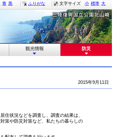
白
青
黒
ふりがな
文字サイズ
小
標準
大
観光情報
防災
2015年9月11日
居住状況などを調査し、調査の結果は、
疎対策や防災対策など、私たちの暮らしの