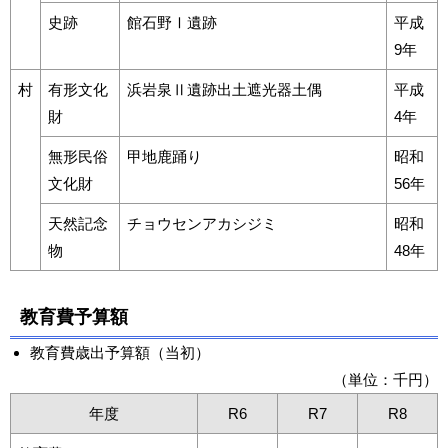
史跡
館石野Ⅰ遺跡
平成
9年
村
有形文化
浜岩泉Ⅱ遺跡出土遮光器土偶
平成
財
4年
無形民俗
甲地鹿踊り
昭和
文化財
56年
天然記念
チョウセンアカシジミ
昭和
物
48年
教育費予算額
教育費歳出予算額（当初）
（単位：千円）
年度
R6
R7
R8