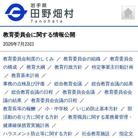
教育委員会に関する情報公開
2026年7月23日
教育委員会制度のしくみ
／
教育委員会の組織
／
教育委員会
の構成
／
教育大綱
／
教育行政方針
／
特定事業主行動計画
／
教育基本計画
／
事務の点検及び評価
／
総合教育会議
／
総合教育会議の結果
／
総合教育会議の日程
／
教育委員会会議
／
教育委員会会
議の結果
／
教育委員会会議の日程
／
教育長等の報酬
／
小・中学校
／
いじめ防止基本方針
／
部
活動の在り方に関する方針
／
教育職員に関する業務量管理・
健康確保措置実施計画
／
ハラスメント防止等に関する方針
／
社会教育施設
／
指定文