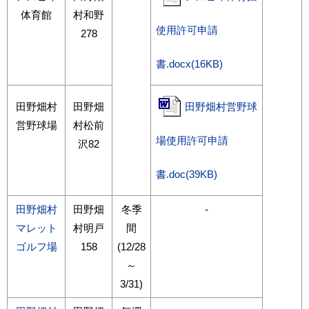
体育館
村和野
使用許可申請
278
書.docx(16KB)
田野畑村
田野畑
田野畑村営野球
営野球場
村松前
場使用許可申請
沢82
書.doc(39KB)
田野畑村
田野畑
冬季
-
マレット
村明戸
間
ゴルフ場
158
(12/28
～
3/31)