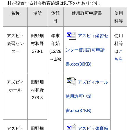
村が設置する社会教育施設は以下のとおりです。
名称
場所
休館
使用許可申請書
使用
日
料等
アズビィ
田野畑
年末
アズビィ楽習セ
使用
楽習セン
村和野
年始
料等
ンター使用許可申請
ター
278-1
(12/28
は
こ
～1/4)
ちら
書.doc(36KB)
アズビィ
田野畑
アズビィホール
ホール
村和野
使用許可申請
278-3
書.doc(37KB)
アズビィ
田野畑
アズビィ体育館