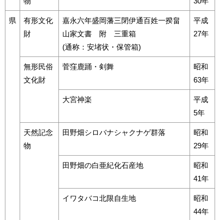
物
30年
県
有形文化
嘉永六年盛岡藩三閉伊通百姓一揆畠
平成
財
山家文書 附 三重箱
27年
(通称：安堵状・保管箱)
無形民俗
菅窪鹿踊・剣舞
昭和
文化財
63年
大宮神楽
平成
5年
天然記念
田野畑シロバナシャクナゲ群落
昭和
物
29年
田野畑の白亜紀化石産地
昭和
41年
イワタバコ北限自生地
昭和
44年