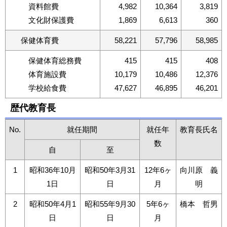
資料館費
4,982
10,364
3,819
文化財保護費
1,869
6,613
360
保健体育費
58,221
57,796
58,985
保健体育総務費
415
415
408
体育施設費
10,179
10,486
12,376
学校給食費
47,627
46,895
46,201
歴代教育長
No.
就任期間
就任年
教育長氏名
数
自
至
1
昭和36年10月
昭和50年3月31
12年6ヶ
向川原 義
1日
日
月
明
2
昭和50年4月1
昭和55年9月30
5年6ヶ
橋本 哲男
日
日
月