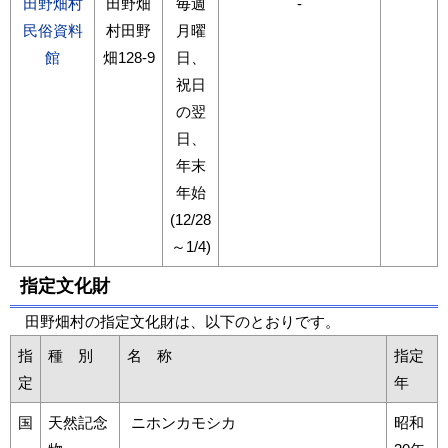
田野畑村
田野畑
毎週
-
民俗資料
村田野
月曜
館
畑128-9
日、
祝日
の翌
日、
年末
年始
(12/28
～1/4)
指定文化財
田野畑村の指定文化財は、以下のとおりです。
指
種 別
名 称
指定
定
年
国
天然記念
ニホンカモシカ
昭和