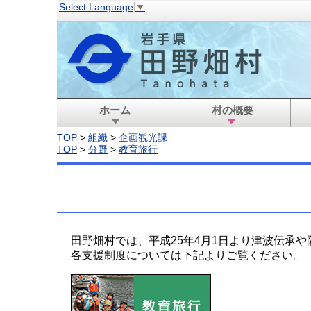
Select Language
▼
ホーム
村の概要
TOP
>
組織
>
企画観光課
TOP
>
分野
>
教育旅行
田野畑村では、平成25年4月1日より津波伝承
各支援制度については下記よりご覧ください。