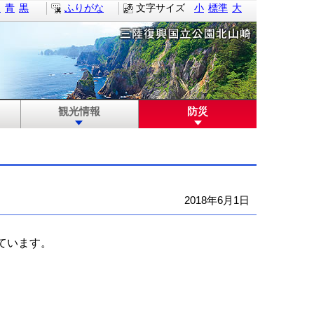
白
青
黒
ふりがな
文字サイズ
小
標準
大
観光情報
防災
2018年6月1日
ています。