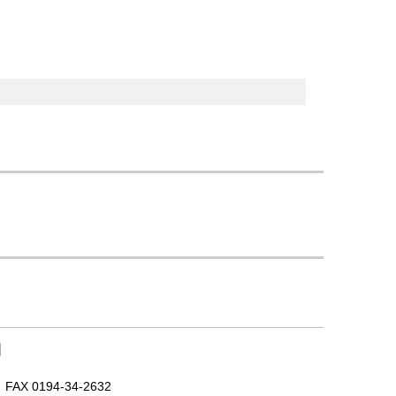
｜
X 0194-34-2632