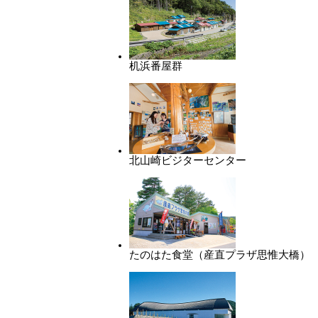
机浜番屋群
北山崎ビジターセンター
たのはた食堂（産直プラザ思惟大橋）