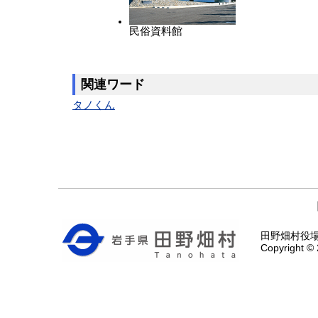
民俗資料館
関連ワード
タノくん
田野畑村役場 〒
Copyright © 