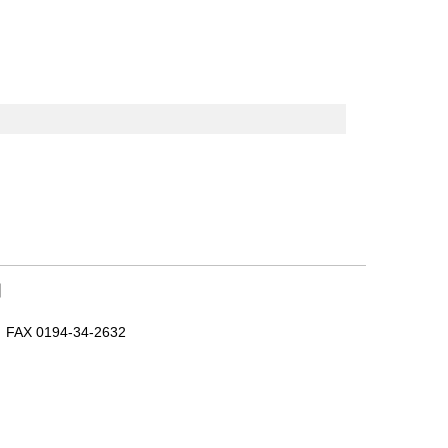
｜
X 0194-34-2632