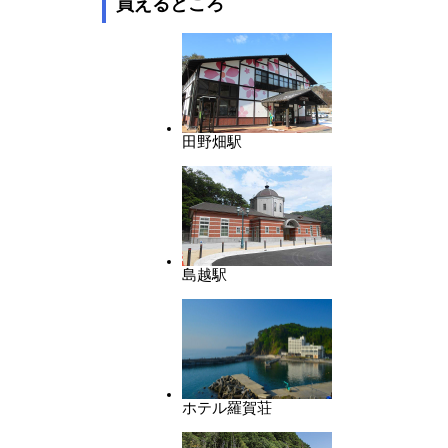
買えるところ
田野畑駅
島越駅
ホテル羅賀荘