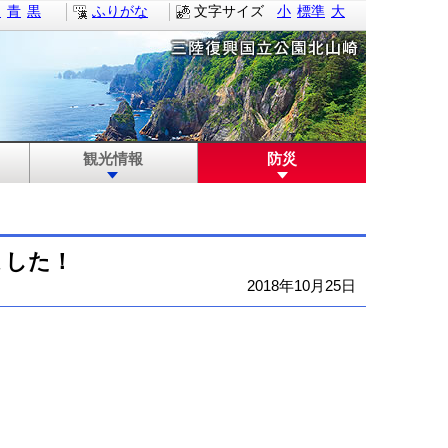
白
青
黒
ふりがな
文字サイズ
小
標準
大
観光情報
防災
ました！
2018年10月25日