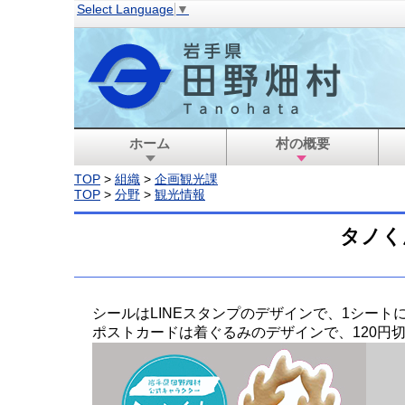
Select Language
▼
ホーム
村の概要
TOP
>
組織
>
企画観光課
TOP
>
分野
>
観光情報
タノく
シールはLINEスタンプのデザインで、1シート
ポストカードは着ぐるみのデザインで、120円