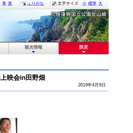
白
青
黒
ふりがな
文字サイズ
小
標準
大
観光情報
防災
別上映会in田野畑
2019年4月9日