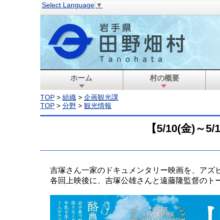
Select Language
▼
ホーム
村の概要
TOP
>
組織
>
企画観光課
TOP
>
分野
>
観光情報
【5/10(金)
吉塚さん一家のドキュメンタリー映画を、アズ
各回上映後に、吉塚公雄さんと遠藤隆監督のト