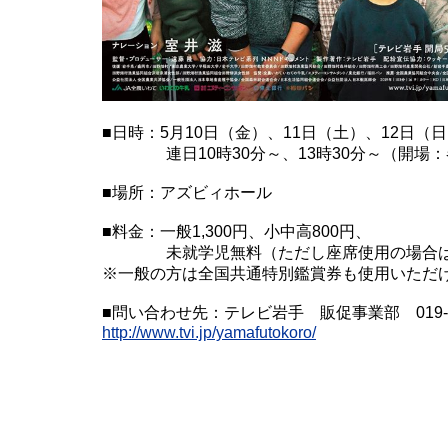
■日時：5月10日（金）、11日（土）、12日（
連日10時30分～、13時30分～（開場：
■場所：アズビィホール
■料金：一般1,300円、小中高800円、
未就学児無料（ただし座席使用の場合は8
※一般の方は全国共通特別鑑賞券も使用いただ
■問い合わせ先：テレビ岩手 販促事業部 019-624
http://www.tvi.jp/yamafutokoro/