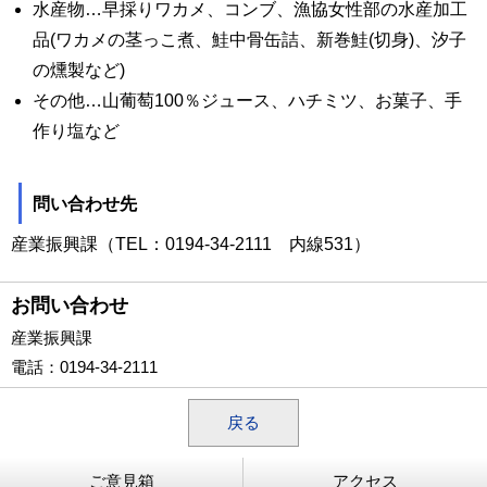
水産物…早採りワカメ、コンブ、漁協女性部の水産加工
品(ワカメの茎っこ煮、鮭中骨缶詰、新巻鮭(切身)、汐子
の燻製など)
その他…山葡萄100％ジュース、ハチミツ、お菓子、手
作り塩など
問い合わせ先
産業振興課（
TEL：0194-34-2111 内線531）
お問い合わせ
産業振興課
電話
：0194-34-2111
戻る
ご意見箱
アクセス