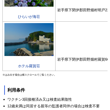
岩手県下閉伊郡田野畑村明戸221
ひらいが海荘
岩手県下閉伊郡田野畑村羅賀60-
ホテル羅賀荘
※はみ出す場合は横スクロールでご覧ください。
利用条件
ワクチン3回接種済み又は検査結果陰性
12歳未満は同居する親等の監護者同伴の場合は検査不要