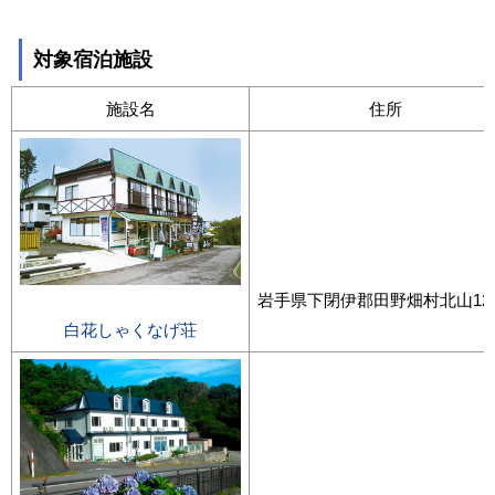
対象宿泊施設
施設名
住所
岩手県下閉伊郡田野畑村北山129
白花しゃくなげ荘