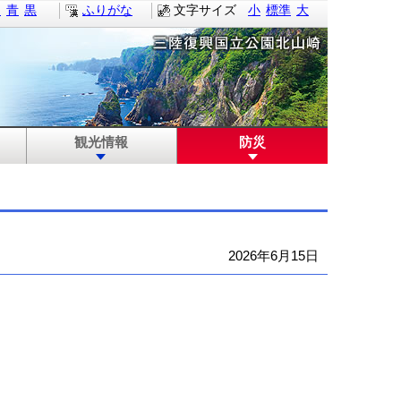
白
青
黒
ふりがな
文字サイズ
小
標準
大
観光情報
防災
2026年6月15日