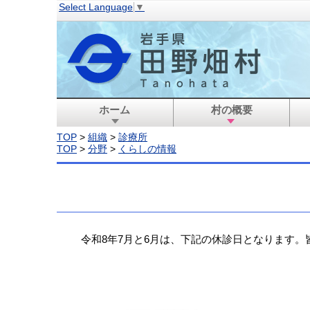
Select Language
▼
ホーム
村の概要
TOP
>
組織
>
診療所
TOP
>
分野
>
くらしの情報
令和8年7月と6月は、下記の休診日となります。