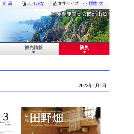
白
青
黒
ふりがな
文字サイズ
小
標準
大
観光情報
防災
2022年1月1日