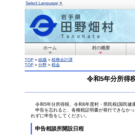
Select Language
▼
ホーム
村の概要
TOP
>
組織
>
税務会計課
TOP
>
分野
>
税金
令和5年分所得
令和5年分所得税、令和6年度村・県民税(国民健康保
申告を忘れると、各種税証明書が発行できなかっ
れずに申告をしてください。
申告相談所開設日程