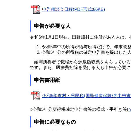
申告相談会日程(PDF形式:86KB)
申告が必要な人
令和6年1月1日現在、田野畑村に住所がある人は
令和5年中の所得が給与所得だけで、年末調
令和5年分の所得税の確定申告書を提出した
給与所得者で職場から源泉徴収票をもらっている
です。また、医療費控除を受ける人も申告が必要に
申告書用紙
令和5年度村・県民税(国民健康保険税)申告書(PD
○令和5年分所得税確定申告書等の様式・手引き等(
h
申告に必要なもの