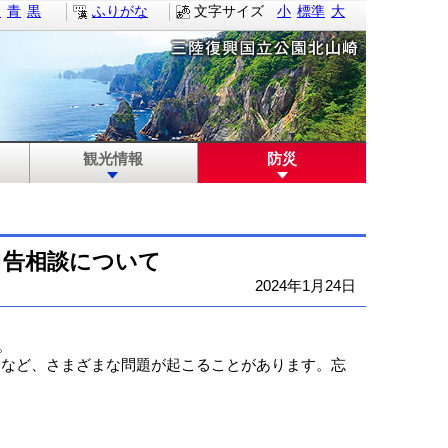
白
青
黒
ふりがな
文字サイズ
小
標準
大
観光情報
防災
申告相談について
2024年1月24日
。
など、さまざまな問題が起こることがあります。忘