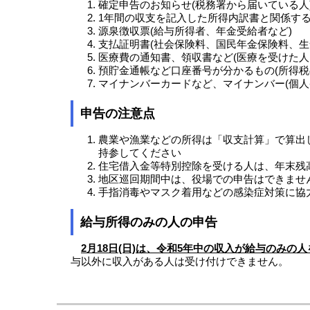
確定申告のお知らせ(税務署から届いている人
1年間の収支を記入した所得内訳書と関係する
源泉徴収票(給与所得者、年金受給者など)
支払証明書(社会保険料、国民年金保険料、生
医療費の通知書、領収書など(医療を受けた
預貯金通帳など口座番号が分かるもの(所得税
マイナンバーカードなど、マイナンバー(個人
申告の注意点
農業や漁業などの所得は「収支計算」で算出
持参してください
住宅借入金等特別控除を受ける人は、年末残
地区巡回期間中は、役場での申告はできませ
手指消毒やマスク着用などの感染症対策に協
給与所得のみの人の申告
2月18日(日)は、令和5年中の収入が給与のみの
与以外に収入がある人は受け付けできません。