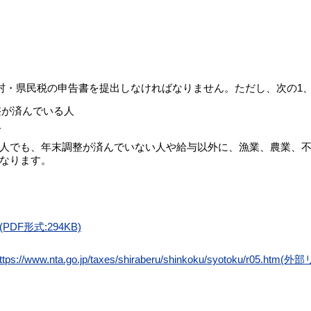
、村・県民税の申告書を提出しなければなりません。ただし、次の1
整が済んでいる人
人
人でも、年末調整が済んでいない人や給与以外に、漁業、農業、不
なります。
F形式:294KB)
ttps://www.nta.go.jp/taxes/shiraberu/shinkoku/syotoku/r05.htm(