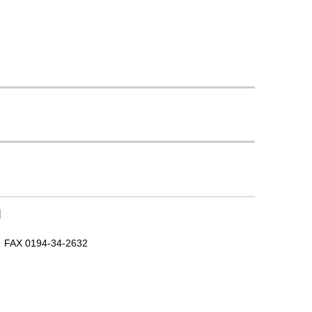
｜
X 0194-34-2632