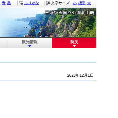
白
青
黒
ふりがな
文字サイズ
小
標準
大
観光情報
防災
2023年12月1日