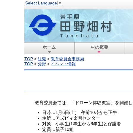
Select Language
▼
ホーム
村の概要
TOP
>
組織
>
教育委員会事務局
TOP
>
分野
>
イベント情報
教育委員会では、「ドローン体験教室」を開催し
日時…1月6日(土) 午前10時から正午
場所…アズビィ楽習センター
対象…小学生(1年生から6年生)と保護者
定員…親子10組