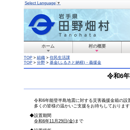
Select Language
▼
ホーム
村の概要
TOP
>
組織
>
住民生活課
TOP
>
分野
>
基金(ふるさと納税)・義援金
令和6
令和6年能登半島地震に対する災害義援金箱の設
多くの皆様の温かいご支援をお待ちしております
◆設置期間
令和6年11月29日(金)
まで