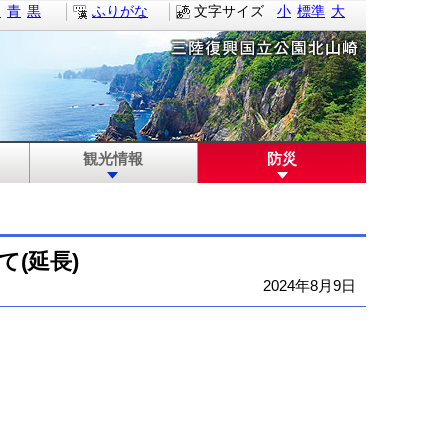
白
青
黒
ふりがな
文字サイズ
小
標準
大
観光情報
防災
(延長)
2024年8月9日