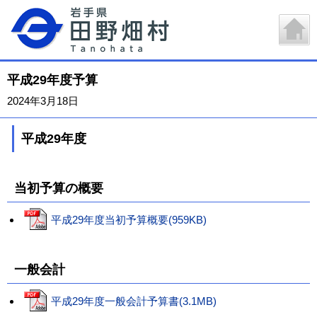
平成29年度予算
2024年3月18日
平成29年度
当初予算の概要
平成29年度当初予算概要(959KB)
一般会計
平成29年度一般会計予算書(3.1MB)