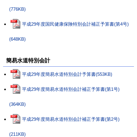
(776KB)
平成29年度国民健康保険特別会計補正予算書(第4号)
(648KB)
簡易水道特別会計
平成29年度簡易水道特別会計予算書(553KB)
平成29年度簡易水道特別会計補正予算書(第1号)
(364KB)
平成29年度簡易水道特別会計補正予算書(第2号)
(211KB)