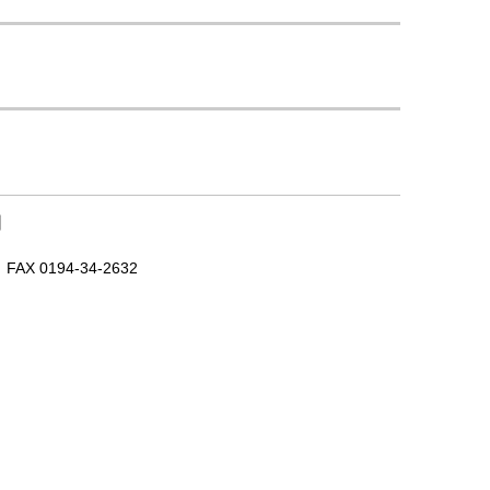
｜
X 0194-34-2632