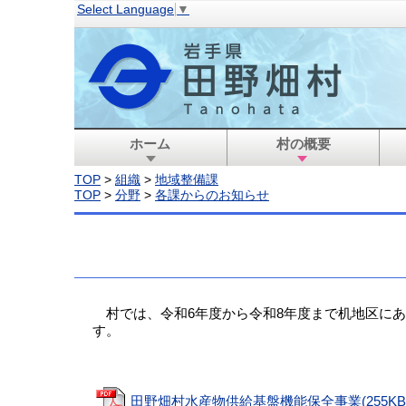
Select Language
▼
ホーム
村の概要
TOP
>
組織
>
地域整備課
TOP
>
分野
>
各課からのお知らせ
村では、令和6年度から令和8年度まで机地区にあ
す。
田野畑村水産物供給基盤機能保全事業(255KB