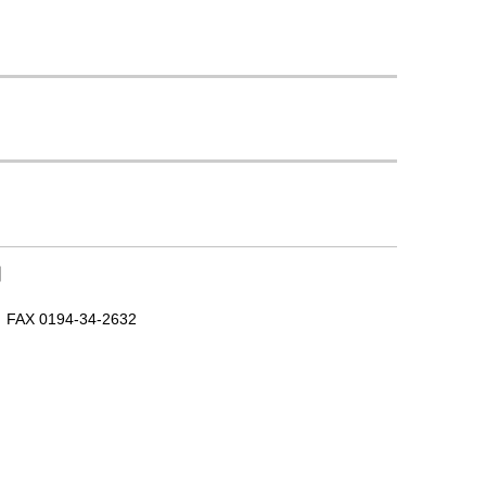
｜
X 0194-34-2632