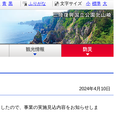
白
青
黒
ふりがな
文字サイズ
小
標準
大
観光情報
防災
2024年4月10日
ましたので、事業の実施見込内容をお知らせしま