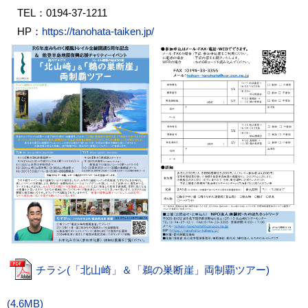
TEL：0194-37-1211
HP：
https://tanohata-taiken.jp/
チラシ(「北山崎」＆「鵜の巣断崖」両制覇ツアー)
(4.6MB)