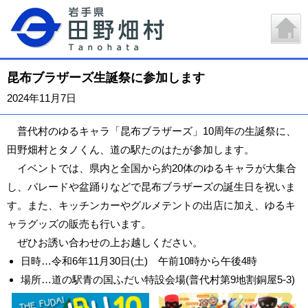
昆布ブラザーズ生誕祭に参加します
2024年11月7日
普代村のゆるキャラ「昆布ブラザーズ」10周年の生誕祭に、
田野畑村とタノくん、道の駅たのはたが参加します。
イベントでは、県内と全国から約20体のゆるキャラが大集合
し、パレードや盆踊りなどで昆布ブラザーズの誕生日を祝いま
す。また、キッチンカーやグルメテントの出店に加え、ゆるキ
ャラグッズの販売も行います。
ぜひお誘い合わせの上お越しください。
日時…令和6年11月30日(土) 午前10時から午後4時
場所…道の駅青の国ふだい特設会場(普代村第9地割銅屋5-3)