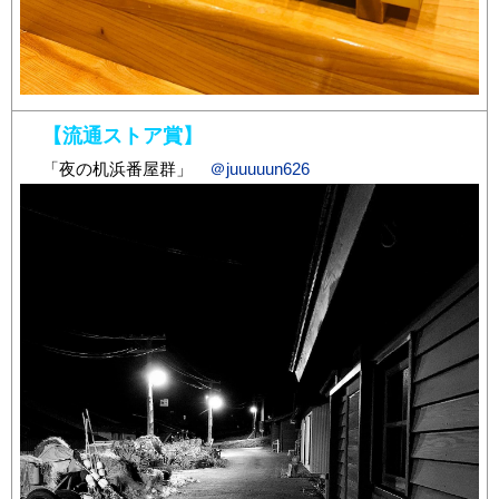
【流通ストア賞】
「夜の机浜番屋群」
＠juuuuun626