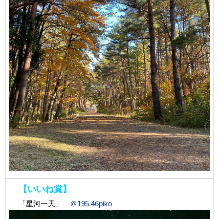
【いいね賞】
「星河一天」
＠195.46piko