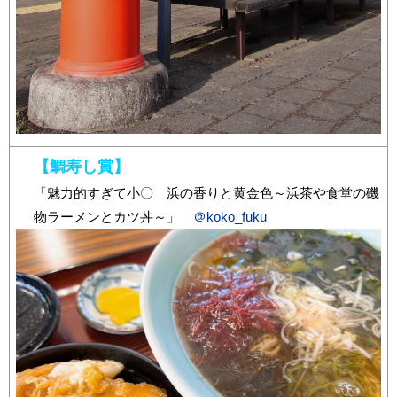
【鯛寿し賞】
「魅力的すぎて小〇 浜の香りと黄金色～浜茶や食堂の磯
物ラーメンとカツ丼～」
＠koko_fuku