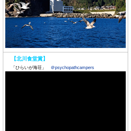
【北川食堂賞】
「ひらいが海荘」
＠psychopathcampers