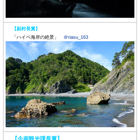
【副村長賞】
「ハイペ海岸の絶景」
＠riasu_163
【企画観光課長賞】