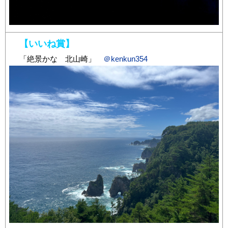
【いいね賞】
「絶景かな 北山崎」
＠kenkun354