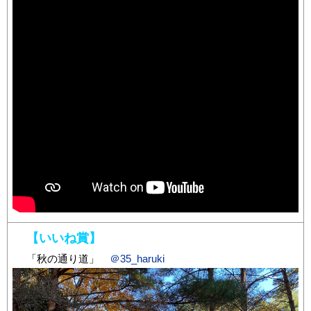
【いいね賞】
「秋の通り道」
＠35_haruki