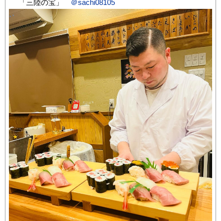
「三陸の宝」
＠sachi08105