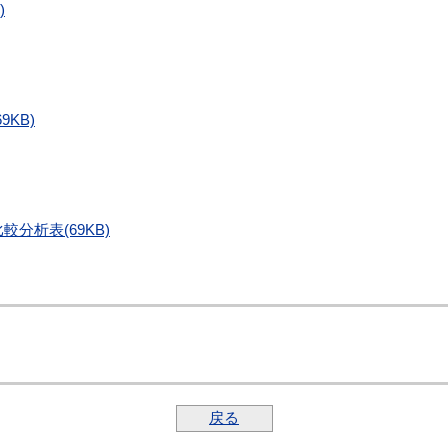
)
KB)
分析表(69KB)
戻る