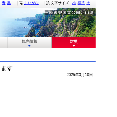
白
青
黒
ふりがな
文字サイズ
小
標準
大
観光情報
防災
します
2025年3月10日