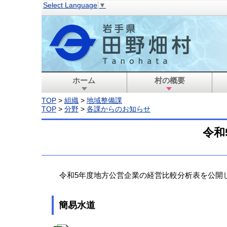
Select Language
▼
ホーム
村の概要
TOP
>
組織
>
地域整備課
TOP
>
分野
>
各課からのお知らせ
令和
令和5年度地方公営企業の経営比較分析表を公開
簡易水道