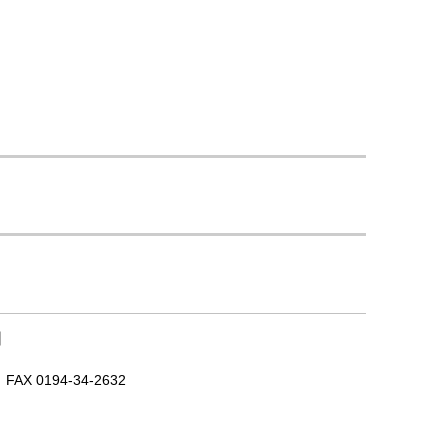
｜
X 0194-34-2632