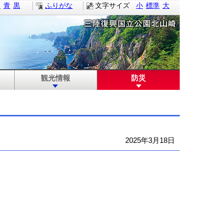
白
青
黒
ふりがな
文字サイズ
小
標準
大
観光情報
防災
2025年3月18日