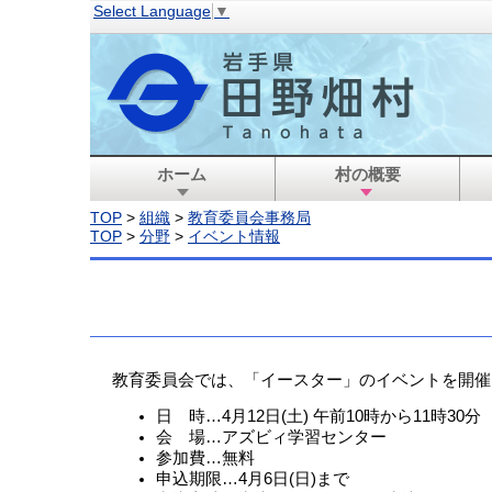
Select Language
▼
ホーム
村の概要
TOP
>
組織
>
教育委員会事務局
TOP
>
分野
>
イベント情報
教育委員会では、「イースター」のイベントを開催
日 時…4月12日(土) 午前10時から11時30分
会 場…アズビィ学習センター
参加費…無料
申込期限…4月6日(日)まで