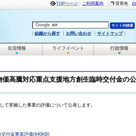
TOPページ
ご利用案内
背景色
組織から探す
お問い合わせ
サイトマップ
生活情報
ライフイベント
行政情報
物価高騰対応重点支援地方創生臨時交付金の
して実施した事業の評価について公表します。
付金事業評価(640KB)