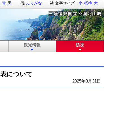
白
青
黒
ふりがな
文字サイズ
小
標準
大
観光情報
防災
公表について
2025年3月31日