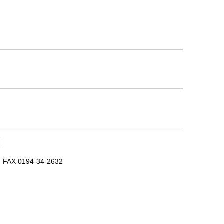
｜
X 0194-34-2632