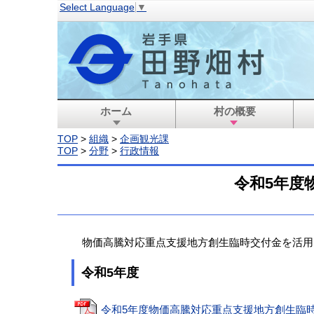
Select Language
▼
ホーム
村の概要
TOP
>
組織
>
企画観光課
TOP
>
分野
>
行政情報
令和5年度
物価高騰対応重点支援地方創生臨時交付金を活用
令和5年度
令和5年度物価高騰対応重点支援地方創生臨時交