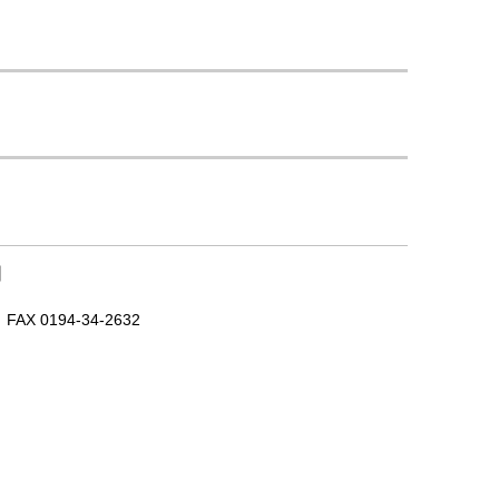
｜
X 0194-34-2632