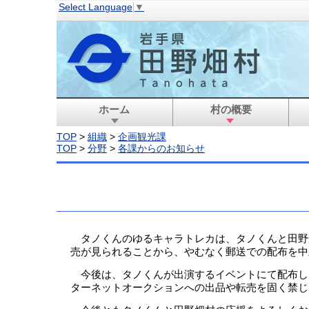
Select Language
▼
ホーム
村の概要
TOP
>
組織
>
企画観光課
TOP
>
分野
>
各課からのお知らせ
タノくんのゆるキャラトレカは、タノくんと田野
売が見られることから、やむなく郵送での配布を中
今後は、タノくんが出演するイベントにて配布し
ターネットオークションへの出品や転売を固く禁じ