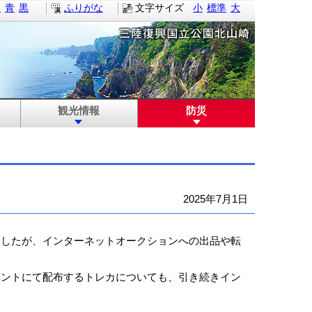
白
青
黒
ふりがな
文字サイズ
小
標準
大
観光情報
防災
2025年7月1日
したが、インターネットオークションへの出品や転
ントにて配布するトレカについても、引き続きイン