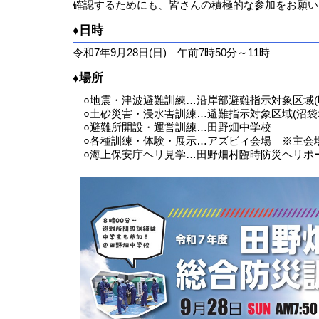
確認するためにも、皆さんの積極的な参加をお願い
♦日時
令和7年9月28日(日) 午前7時50分～11時
♦場所
○地震・津波避難訓練…沿岸部避難指示対象区域(
○土砂災害・浸水害訓練…避難指示対象区域(沼袋
○避難所開設・運営訓練…田野畑中学校
○各種訓練・体験・展示…アズビィ会場 ※主会
○海上保安庁ヘリ見学…田野畑村臨時防災ヘリポ