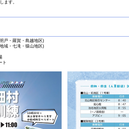
します。
明戸・羅賀・島越地区)
地域・七滝・猿山地区)
場
ート