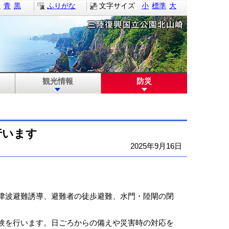
白
青
黒
ふりがな
文字サイズ
小
標準
大
観光情報
防災
行います
2025年9月16日
津波避難誘導、避難者の徒歩避難、水門・陸閘の閉
験を行います。日ごろからの備えや災害時の対応を