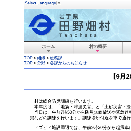
Select Language
▼
ホーム
村の概要
TOP
>
組織
>
総務課
TOP
>
分野
>
各課からのお知らせ
【9月
村は総合防災訓練を行います。
本年度は、「地震・津波災害」と「土砂災害・浸
当日は、午前7時50分から防災無線放送や緊急速
鎖などの訓練を行います。訓練場所付近を車で通行
アズビィ施設周辺では、午前9時30分から起震車