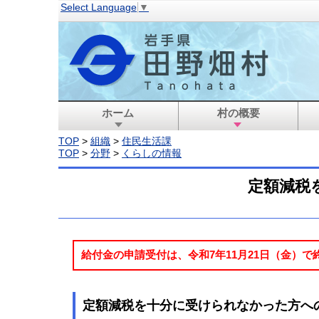
Select Language
▼
ホーム
村の概要
TOP
>
組織
>
住民生活課
TOP
>
分野
>
くらしの情報
定額減税
給付金の申請受付は、令和7年11月21日（金）
定額減税を十分に受けられなかった方へ