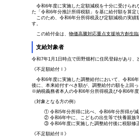
令和6年度に実施した定額減税を十分に受けられな
た「令和6年分推計所得税額」を基に給付額を算定
このため、令和6年分所得税及び定額減税の実績
す。
この給付金は、
物価高騰対応重点支援地方創生臨
支給対象者
令和7年1月1日時点で田野畑村に住民登録があり、
《不足額給付Ⅰ》
令和6年度に実施した調整給付において、令和6年
後に、本来給付すべき額が、調整給付の額を上回っ
※納税義務者本人の令和6年分所得税及び令和6年度
（対象となる方の例）
① 令和5年分所得に比べ、令和6年分所得が
② 令和6年中に、こどもの出生等で扶養親族
③ 令和6年度に実施した調整給付後に税額修
《不足額給付Ⅱ》