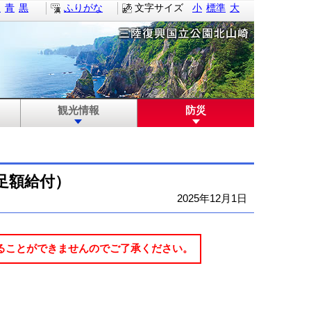
白
青
黒
ふりがな
文字サイズ
小
標準
大
観光情報
防災
足額給付）
2025年12月1日
けることができませんのでご了承ください。