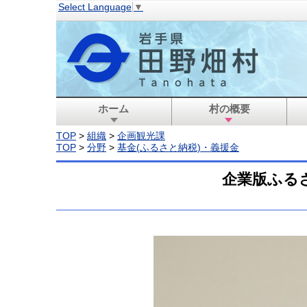
Select Language
▼
ホーム
村の概要
TOP
>
組織
>
企画観光課
TOP
>
分野
>
基金(ふるさと納税)・義援金
企業版ふる