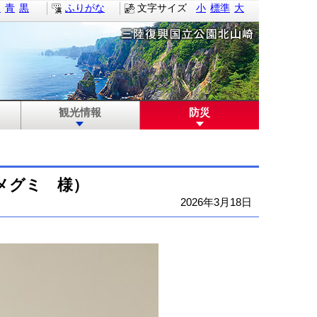
白
青
黒
ふりがな
文字サイズ
小
標準
大
観光情報
防災
メグミ 様）
2026年3月18日