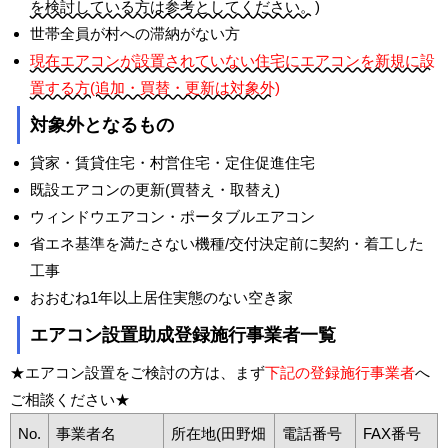
を検討している方は参考としてください。)
世帯全員が村への滞納がない方
現在エアコンが設置されていない住宅にエアコンを新規に設
置する方(追加・買替・更新は対象外)
対象外となるもの
貸家・賃貸住宅・村営住宅・定住促進住宅
既設エアコンの更新(買替え・取替え)
ウィンドウエアコン・ポータブルエアコン
省エネ基準を満たさない機種/交付決定前に契約・着工した
工事
おおむね1年以上居住実態のない空き家
エアコン設置助成登録施行事業者一覧
★エアコン設置をご検討の方は、まず
下記の登録施行事業者
へ
ご相談ください★
No.
事業者名
所在地(田野畑
電話番号
FAX番号