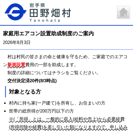
家庭用エアコン設置助成制度のご案内
2026年8月3日
村は村民の皆さまの命と健康を守るため、ご家庭でのエアコ
ン
新規設置
費用の一部を助成します。
制度の詳細についてはチラシをご覧ください。
交付決定済20件(8/3時点)
対象となる方
村内に持ち家(一戸建て)を所有し、お住まいの方
世帯の総所得が200万円以下の方
※(「所得」とは、一般的に収入(給料や売上)から必要経費
(所得控除や経費)を差し引いた額になりますので、申し込み