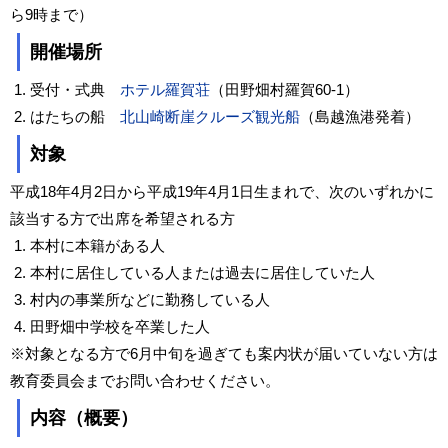
ら9時まで）
開催場所
受付・式典
ホテル羅賀荘
（田野畑村羅賀60-1）
はたちの船
北山崎断崖クルーズ観光船
（島越漁港発着）
対象
平成18年4月2日から平成19年4月1日生まれで、次のいずれかに
該当する方で出席を希望される方
本村に本籍がある人
本村に居住している人または過去に居住していた人
村内の事業所などに勤務している人
田野畑中学校を卒業した人
※対象となる方で6月中旬を過ぎても案内状が届いていない方は
教育委員会までお問い合わせください。
内容（概要）