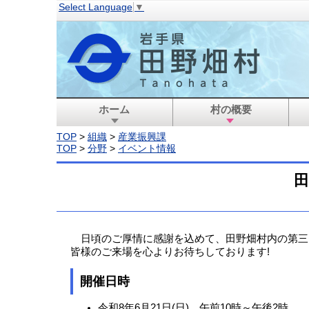
Select Language
▼
ホーム
村の概要
TOP
>
組織
>
産業振興課
TOP
>
分野
>
イベント情報
日頃のご厚情に感謝を込めて、田野畑村内の第三
皆様のご来場を心よりお待ちしております!
開催日時
令和8年6月21日(日) 午前10時～午後2時