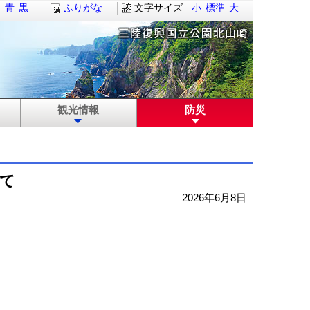
白
青
黒
ふりがな
文字サイズ
小
標準
大
観光情報
防災
て
2026年6月8日