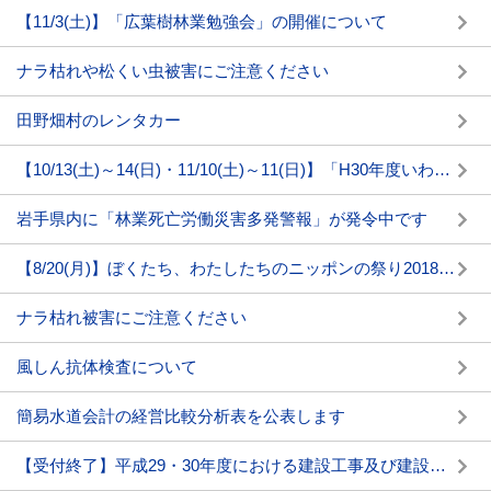
【11/3(土)】「広葉樹林業勉強会」の開催について
ナラ枯れや松くい虫被害にご注意ください
田野畑村のレンタカー
【10/13(土)～14(日)・11/10(土)～11(日)】「H30年度いわて三陸自伐林業モデル事業研修会」の開催について
岩手県内に「林業死亡労働災害多発警報」が発令中です
【8/20(月)】ぼくたち、わたしたちのニッポンの祭り2018に大宮神楽が参加します
ナラ枯れ被害にご注意ください
風しん抗体検査について
簡易水道会計の経営比較分析表を公表します
【受付終了】平成29・30年度における建設工事及び建設関連業務指名競争入札参加資格審査申請(中間年申請)の受付について