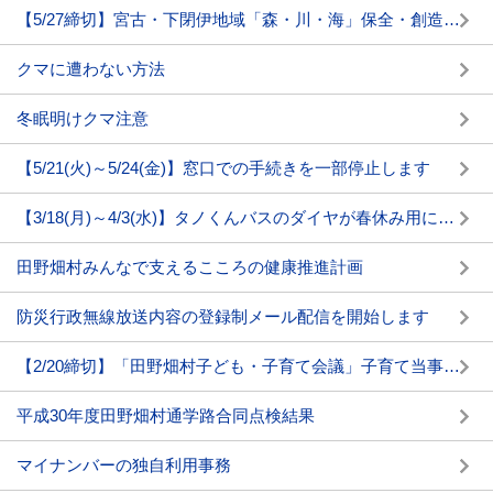
【5/27締切】宮古・下閉伊地域「森・川・海」保全・創造協議会委員を公募します
クマに遭わない方法
冬眠明けクマ注意
【5/21(火)～5/24(金)】窓口での手続きを一部停止します
【3/18(月)～4/3(水)】タノくんバスのダイヤが春休み用に変わります
田野畑村みんなで支えるこころの健康推進計画
防災行政無線放送内容の登録制メール配信を開始します
【2/20締切】「田野畑村子ども・子育て会議」子育て当事者委員を募集します
平成30年度田野畑村通学路合同点検結果
マイナンバーの独自利用事務