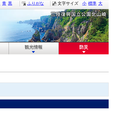
白
青
黒
ふりがな
文字サイズ
小
標準
大
観光情報
防災