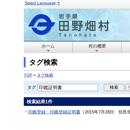
Select Language
▼
ホーム
村の概要
タグ検索
TOP
>
タグ検索
タグ
検索結果
1
件
印鑑登録・印鑑登録証明書
（
2015年7月28日
住民