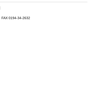
｜
X 0194-34-2632