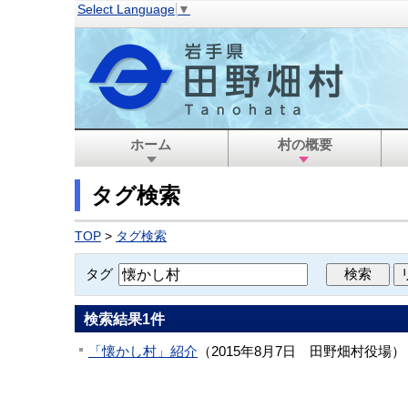
Select Language
▼
ホーム
村の概要
タグ検索
TOP
>
タグ検索
タグ
検索結果
1
件
「懐かし村」紹介
（
2015年8月7日
田野畑村役場
）