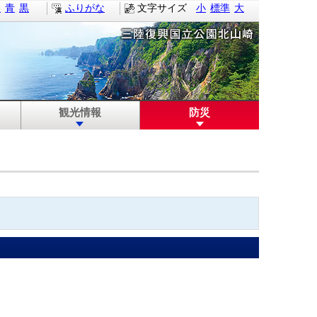
白
青
黒
ふりがな
文字サイズ
小
標準
大
観光情報
防災