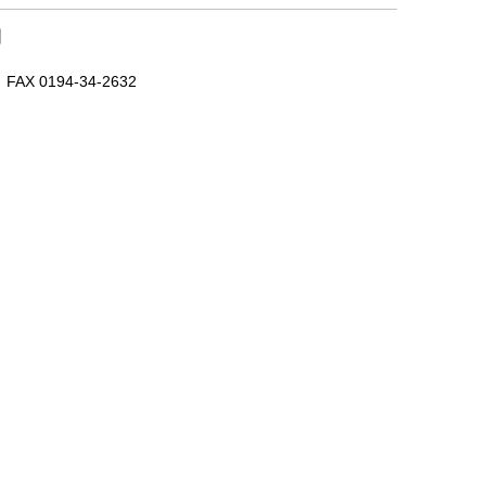
｜
X 0194-34-2632