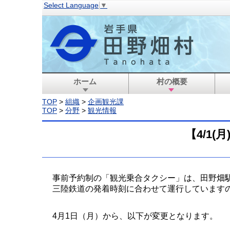
Select Language
▼
ホーム
村の概要
TOP
>
組織
>
企画観光課
TOP
>
分野
>
観光情報
【4/1
事前予約制の「観光乗合タクシー」は、田野畑
三陸鉄道の発着時刻に合わせて運行しています
4月1日（月）から、以下が変更となります。