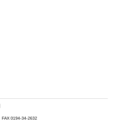
｜
X 0194-34-2632