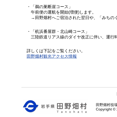
・「鵜の巣断崖コース」
午前便の運航を開始(増便)します。
→田野畑村へご宿泊された翌日や、「みちのく
・「机浜番屋群・北山崎コース」
三陸鉄道リアス線のダイヤ改正に伴い、運行
詳しくは下記をご覧ください。
田野畑村観光アクセス情報
田野畑村役場 〒
Copyright © 