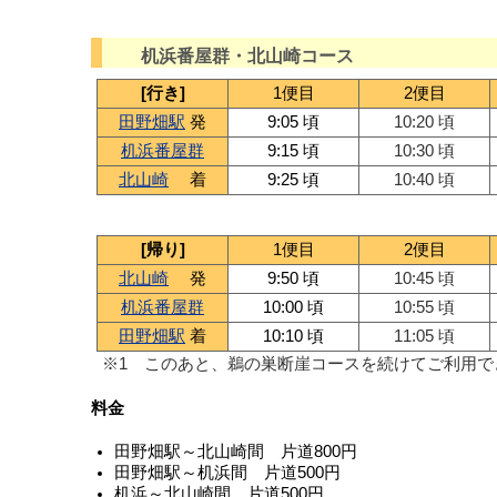
机浜番屋群・北山崎コース
[行き]
1便目
2便目
田野畑駅
発
9:05 頃
10:20 頃
机浜番屋群
9:15 頃
10:30 頃
北山崎
着
9:25 頃
10:40 頃
[帰り]
1便目
2便目
北山崎
発
9:50 頃
10:45 頃
机浜番屋群
10:00 頃
10:55 頃
田野畑駅
着
10:10 頃
11:05 頃
※1 このあと、鵜の巣断崖コースを続けてご利用で
料金
田野畑駅～北山崎間 片道800円
田野畑駅～机浜間 片道500円
机浜～北山崎間 片道500円