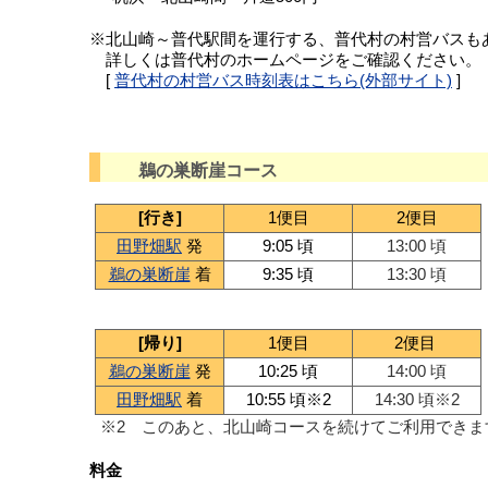
※北山崎～普代駅間を運行する、普代村の村営バスも
詳しくは普代村のホームページをご確認ください。
[
普代村の村営バス時刻表はこちら(外部サイト)
]
鵜の巣断崖コース
[行き]
1便目
2便目
田野畑駅
発
9:05 頃
13:00 頃
鵜の巣断崖
着
9:35 頃
13:30 頃
[帰り]
1便目
2便目
鵜の巣断崖
発
10:25 頃
14:00 頃
田野畑駅
着
10:55 頃※2
14:30 頃※2
※2 このあと、北山崎コースを続けてご利用できま
料金