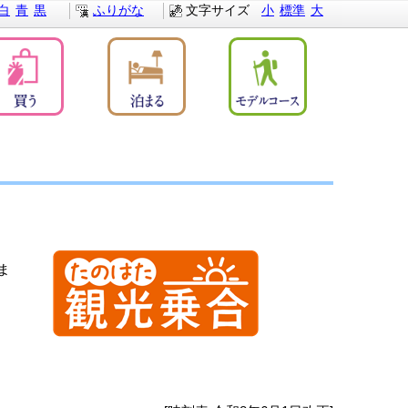
白
青
黒
ふりがな
文字サイズ
小
標準
大
ま