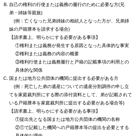
自己の権利の行使または義務の履行のために必要な方(兄
弟・姉妹等親族)
(例：亡くなった兄弟姉妹の相続人となった方が、兄弟姉
妹の戸籍謄本を請求する場合)
【請求書上、明らかにする必要がある事項】
①権利または義務が発生する原因となった具体的な事実
②権利または義務の内容の概要
③権利行使または義務履行と戸籍の記載事項の利用との
具体的な関係
国または地方公共団体の機関に提出する必要がある方
(例：死亡した弟の遺産についての遺産分割調停の申し立
てを家庭裁判所にする際の添付資料として、弟が記載されて
いる戸籍謄本を家庭裁判所に提出する必要がある場合等)
【請求書上、明らかにする必要がある事項】
①提出先となる国または地方公共団体の機関の名称
②①で記載した機関への戸籍謄本等の提出を必要とする
具体的な理由