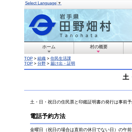
Select Language
▼
ホーム
村の概要
TOP
>
組織
>
住民生活課
TOP
>
分野
>
届け出・証明
土
土・日・祝日の住民票と印鑑証明書の発行は事前予
電話予約方法
金曜日（祝日の場合は直前の休日でない日）の午前8