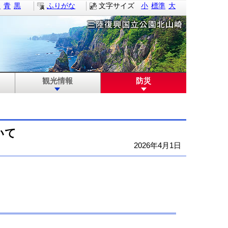
白
青
黒
ふりがな
文字サイズ
小
標準
大
観光情報
防災
いて
2026年4月1日