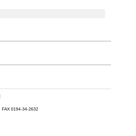
｜
X 0194-34-2632