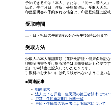
予約できるのは「本人」または、「同一世帯の人」
氏名、生年月日、住所、受取希望日、受取人氏名、
印鑑証明書を予約される場合は、印鑑登録証に記載
受取時間
土・日・祝日の午前8時30分から午後5時15分まで
受取方法
受取人の本人確認書類（運転免許証・健康保険証な
印鑑証明書を受け取る場合は印鑑登録証も必要です
窓口で申請書に記入していただきます。
手数料のお支払いには釣り銭が出ないようご協力を
■関連記事
郵便請求
法人による戸籍・住民票の第三者請求につい
戸籍、住民票証明手数料一覧
戸籍・住民票の第三者による請求について