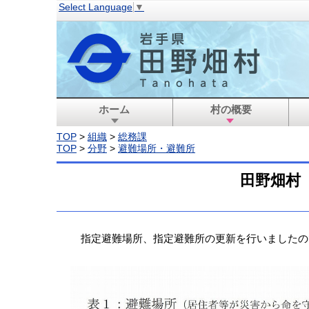
Select Language
▼
ホーム
村の概要
TOP
>
組織
>
総務課
TOP
>
分野
>
避難場所・避難所
田野畑村 
指定避難場所、指定避難所の更新を行いましたの