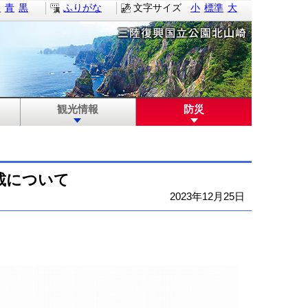
白
青
黒
ふりがな
文字サイズ
小
標準
大
観光情報
防災
掲載について
2023年12月25日