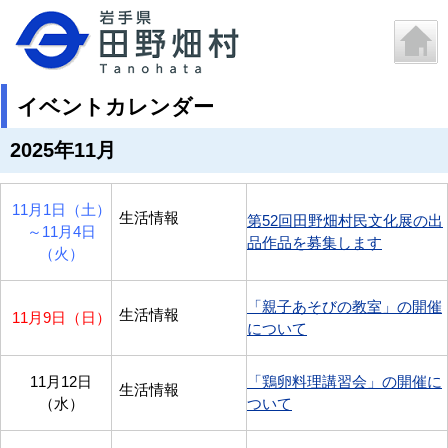
イベントカレンダー
2025年11月
11月1日（土）
生活情報
第52回田野畑村民文化展の出
～
11月4日
品作品を募集します
（火）
「親子あそびの教室」の開催
生活情報
11月9日（日）
について
11月12日
「鶏卵料理講習会」の開催に
生活情報
（水）
ついて