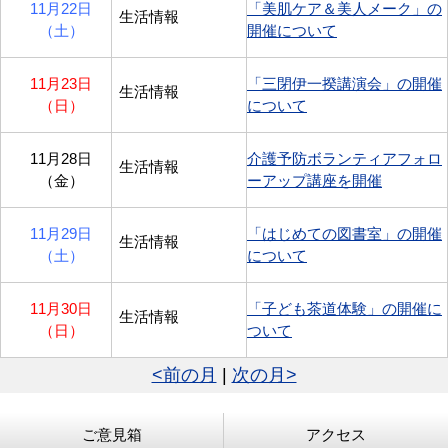
11月22日
「美肌ケア＆美人メーク」の
生活情報
（土）
開催について
11月23日
「三閉伊一揆講演会」の開催
生活情報
（日）
について
11月28日
介護予防ボランティアフォロ
生活情報
（金）
ーアップ講座を開催
11月29日
「はじめての図書室」の開催
生活情報
（土）
について
11月30日
「子ども茶道体験」の開催に
生活情報
（日）
ついて
<前の月
|
次の月>
ご意見箱
アクセス