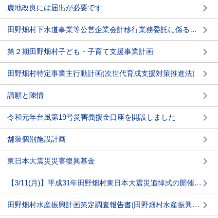
農地改良には届出が必要です
田野畑村下水道事業等公営企業会計移行業務委託に係るプロポーザル手続きの開始について
第２期田野畑村子ども・子育て支援事業計画
田野畑村特定事業主行動計画(次世代育成支援対策推進法)
請願と陳情
令和元年台風第19号災害義援金口座を開設しました
舗装個別施設計画
東日本大震災災害復興基金
【3/11(月)】平成31年田野畑村東日本大震災追悼式の開催について
田野畑村水産振興計画策定調査報告書(田野畑村水産振興マスタープラン)