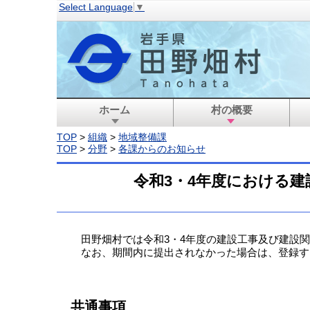
Select Language
▼
ホーム
村の概要
TOP
>
組織
>
地域整備課
TOP
>
分野
>
各課からのお知らせ
令和3・4年度における
田野畑村では令和3・4年度の建設工事及び建設関
なお、期間内に提出されなかった場合は、登録す
共通事項