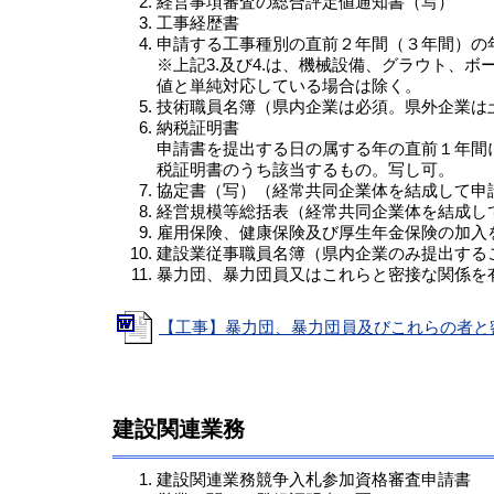
経営事項審査の総合評定値通知書（写）
工事経歴書
申請する工事種別の直前２年間（３年間）の
※上記3.及び4.は、機械設備、グラウト、
値と単純対応している場合は除く。
技術職員名簿（県内企業は必須。県外企業は
納税証明書
申請書を提出する日の属する年の直前１年間
税証明書のうち該当するもの。写し可。
協定書（写）（経常共同企業体を結成して申
経営規模等総括表（経常共同企業体を結成し
雇用保険、健康保険及び厚生年金保険の加入
建設業従事職員名簿（県内企業のみ提出する
暴力団、暴力団員又はこれらと密接な関係を
【工事】暴力団、暴力団員及びこれらの者と密
建設関連業務
建設関連業務競争入札参加資格審査申請書