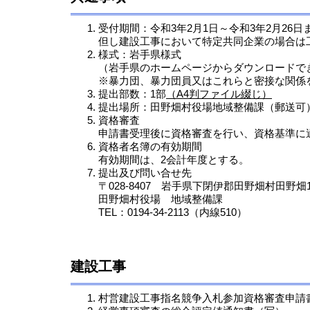
受付期間：令和3年2月1日～令和3年2月26日
但し建設工事において特定共同企業の場合は
様式：岩手県様式
（岩手県のホームページからダウンロードで
※暴力団、暴力団員又はこれらと密接な関係
提出部数：1部
（A4判ファイル綴じ）
提出場所：田野畑村役場地域整備課（郵送可
資格審査
申請書受理後に資格審査を行い、資格基準に
資格者名簿の有効期間
有効期間は、2会計年度とする。
提出及び問い合せ先
〒028-8407 岩手県下閉伊郡田野畑村田野畑1
田野畑村役場 地域整備課
TEL：0194-34-2113（内線510）
建設工事
村営建設工事指名競争入札参加資格審査申請