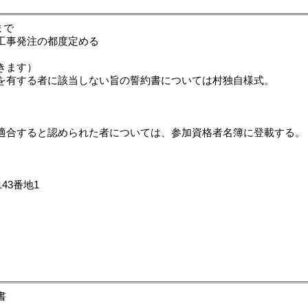
まで
工事発注の都度定める
きます）
を有する者に該当しない旨の誓約書については村独自様式。
）
適合すると認められた者については、参加資格者名簿に登載する。
43番地1
書