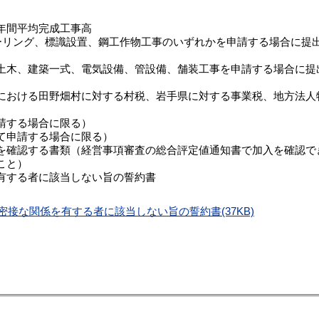
年間平均完成工事高
ボーリング、標識設置、鋼工作物工事のいずれかを申請する場合に
土木、建築一式、電気設備、管設備、舗装工事を申請する場合に提
における田野畑村に対する村税、岩手県に対する事業税、地方法人
請する場合に限る）
て申請する場合に限る）
を確認する書類（経営事項審査の総合評定値通知書で加入を確認で
こと）
有する者に該当しない旨の誓約書
接な関係を有する者に該当しない旨の誓約書(37KB)