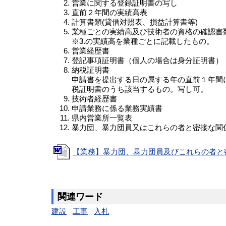
営業に関する登録証明書の写し
直前２年間の実績高表
計算書類(貸借対照表、損益計算書等)
業種ごとの実績高及び技術者の資格の確認書
※3.の実績高を業種ごとに記載したもの。
営業経歴書
登記事項証明書（個人の場合は身分証明書）
納税証明書
申請書を提出する日の属する年の直前１年間
税証明書のうち該当するもの。写し可。
技術者経歴書
申請業務に係る業務実績書
県内営業所一覧表
暴力団、暴力団員又はこれらの者と密接な関
【業務】暴力団、暴力団員及びこれらの者と密
関連ワード
建設
工事
入札