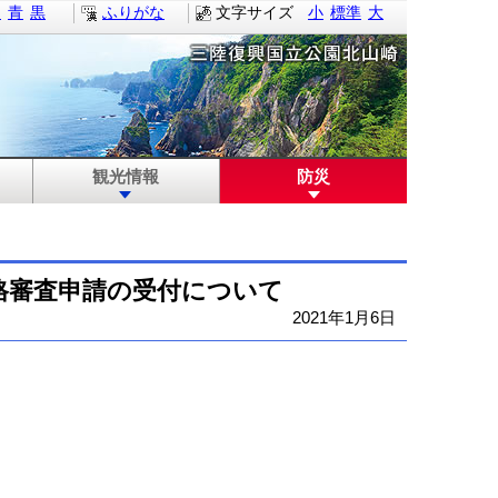
白
青
黒
ふりがな
文字サイズ
小
標準
大
観光情報
防災
格審査申請の受付について
2021年1月6日
。