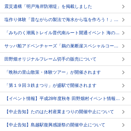
震災遺構「明戸海岸防潮堤」を掲載しました
塩作り体験「昔ながらの製法で海水から塩を作ろう！」を開催します
「みちのく潮風トレイル普代南ルート開通イベント 海のアルプスウォーキング」を開催します
サッパ船アドベンチャーズ「鵜の巣断崖スペシャルコース！」を開催します
田野畑オリジナルフレーム切手の販売について
「晩秋の里山散策・体験ツアー」が開催されます
「第１９回３鉄まつり」が盛駅で開催されます
【イベント情報】平成28年度秋冬 田野畑村イベント情報まとめ
【中止告知】たのはた村産業まつりの開催中止について
【中止告知】島越駅復興感謝祭の開催中止について