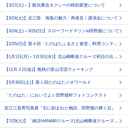
【3/17(土)～】観光乗合タクシーの時刻変更について
【3/24(土)】北三陸 海藻の魅力・再発見！講演会について
【3/24(土)～3/25(日)】スローフードマリンin田野畑について
【2/25(日)】第４回「たのはたふるさと食堂」料理コンテストランチバイキング開催について
【1月1日(月)～1月3日(水)】北山崎断崖クルーズ初日の出号の運航について
【11月３日(金)】晩秋の里山渓流ウォーキング
【9月30日(土)】第１回たのはたジオワールド
「たのはた」においでよ♫ 田野畑村フォトコンテスト
近江三喜男写真展『石に刻まれた物語。田野畑の輝く石』
【7/29(土)】「納涼HANABIクルーズ(北山崎断崖クルーズ観光船)」について