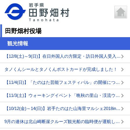
田野畑村役場
観光情報
【12/8(土)～9(日)】在日外国人の方限定・訪日外国人受入れモニターツアーin田野畑村が開催されます
タノくんシールとタノくんポストカードが完成しました！
【11/4(日)】「たのはた芸能フェスティバル」の開催について
【11/3(土)】ウォーキングイベント「晩秋の里山・渓流ウォーキング」が開催されます!
【10/12(金)～14(日)】岩手たのはた山海里マルシェ2018in仙台
9月の連休は北山崎断崖クルーズ観光船の臨時便が運航します！