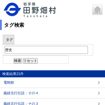
タグ検索
タグ
検索結果
21
件
電映館
義経北行伝説：その４
義経北行伝説：その３