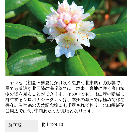
ヤマセ（初夏〜盛夏にかけ吹く湿潤な北東風）の影響で、
夏でも冷涼な北三陸の海岸線では、本来、高地に咲く高山植
物の姿を見ることができます。その中でも、北山崎の断崖に
群生するシロバナシャクナゲは、本州の海岸では極めて稀な
存在。岩手県の天然記念物にも指定されており、北山崎展望
台周辺では6月中旬あたりが見頃となります。
所在地
北山129-10