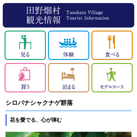
シロバナシャクナゲ群落
花を愛でる、心が弾む