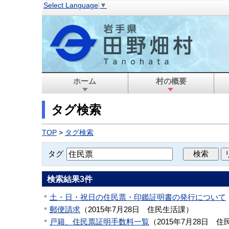
Select Language
▼
ホーム
村の概要
タグ検索
TOP
>
タグ検索
タグ
検索結果
3
件
土・日・祝日の住民票・印鑑証明書の発行について
郵便請求
（
2015年7月28日
住民生活課
）
戸籍、住民票証明手数料一覧
（
2015年7月28日
住