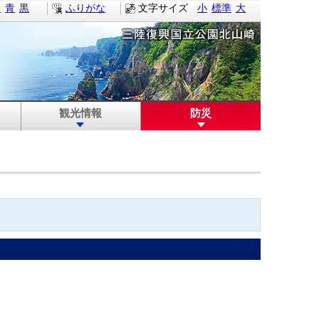
白
青
黒
ふりがな
文字サイズ
小
標準
大
観光情報
防災