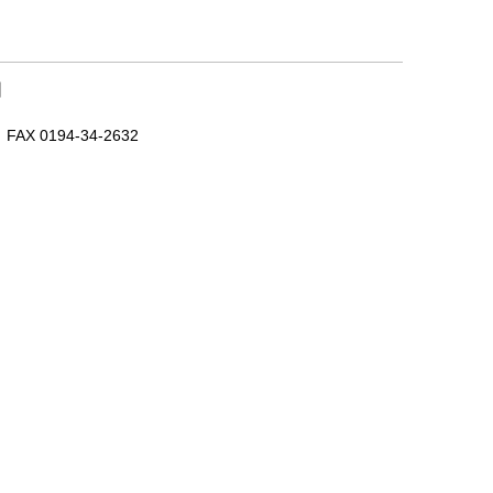
｜
X 0194-34-2632