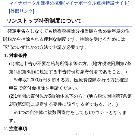
マイナポータル連携の概要(マイナポータル連携特設サイト)
[外部リンク]
ワンストップ特例制度について
確定申告をしなくても所得税控除分相当額を含め翌年度の住
民税から控除される便利な制度です。控除を受けるためには、
下記のいずれかの方法で申請が必要です。
対象条件
(1)確定申告が不要な給与所得者等の方。(地方税法附則第7条
第1項(第8項)に規定する申告特例対象寄付者であること。)
※年収2,000万円を超える方、医療費控除を行う方は確定
申告で寄付金控除を申請ください。
(2)1年間の寄付先が5自治体以下の方。(地方税法附則第7条第
2項(第9項)に規定する要件に該当する者であること。)
※1つの自治体に複数回寄付をしても1カウントとなりま
す。
注意事項