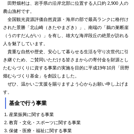
田野畑村は、岩手県の沿岸北部に位置する人口約 2,900 人の
農山漁村です。
全国観光資源評価自然資源・海岸の部で最高ランクに格付け
された景勝「北山崎（きたやまざき）」、南端の「鵜の巣断崖
（うのすだんがい）」を有し、雄大な海岸段丘の絶景が訪れる
人を魅了しています。
貴重な自然や歴史、安心して暮らせる生活を守り次世代に引
き継ぐため、ご賛同いただける皆さまからの寄付金を財源とし
たむらづくりに資する事業の実施を目的に平成19年10月「田野
畑むらづくり基金」を創設しました。
ぜひ、温かいご支援を賜りますよう心からお願い申し上げま
す。
基金で行う事業
産業振興に関する事業
教育・文化・スポーツに関する事業
保健・医療・福祉に関する事業