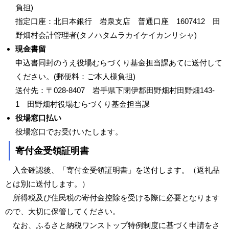
負担)
指定口座：北日本銀行 岩泉支店 普通口座 1607412 田
野畑村会計管理者(タノハタムラカイケイカンリシャ)
現金書留
申込書同封のうえ役場むらづくり基金担当課あてに送付して
ください。(郵便料：ご本人様負担)
送付先：〒028-8407 岩手県下閉伊郡田野畑村田野畑143-
1 田野畑村役場むらづくり基金担当課
役場窓口払い
役場窓口でお受けいたします。
寄付金受領証明書
入金確認後、「寄付金受領証明書」を送付します。（返礼品
とは別に送付します。）
所得税及び住民税の寄付金控除を受ける際に必要となります
ので、大切に保管してください。
なお、ふるさと納税ワンストップ特例制度に基づく申請をさ