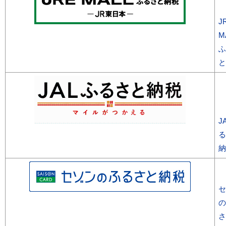
J
M
ふ
と
J
る
納
セ
の
さ