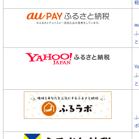
税
a
ふ
と
Ya
ふ
と
ふ
ボ