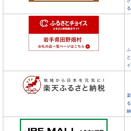
さ
る
ふ
と
イ
楽
る
納